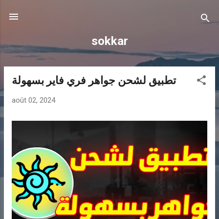
Accéder au contenu principal
sokkar
تطبيق لشحن جواهر فري فاير بسهولة
A
r
août 02, 2024
t
i
c
l
e
s