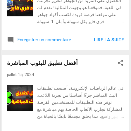
الحصول على المزيد من الجواهر لتعزيز تجربتك
والمحافظ الإلكترونية، مما يتيح للمستخدمين اختيار الطريقة التي
في اللعبة، فموقعنا هو وجهتك المثالية! نقدم لك
تناسبهم وتسهل عملية الشحن. 4. دعم فني مستمر يوفر تطبيق
على موقعنا فرصة فريدة لكسب أكواد جواهر
شحن جواهر...
فري فاير بكل سهولة وأمان. 1. سهولة
الاستخدام: يتميز موقعنا بواجهة مستخدم بسيطة
وسهلة الاستخدام، مما يتيح لك تصفح الأكواد
LIRE LA SUITE
Enregistrer un commentaire
والوصول إليها بسرعة ودون تعقيدات. 2. أمان
موثوق: نضمن أن جميع الأكواد المتاحة على
موقعنا شرعية وآمنة للاستخدام، مما يحمي
أفضل تطبيق للبثوب المباشرة
حسابك من أي مخاطر. 3. التحديثات المستمرة:
نسعى دائمًا إلى تحديث الموقع بأحدث الأكواد
juillet 15, 2024
والعروض المتاحة، لضمان حصولك على أحدث
الفرص للفوز بالجواهر. 4. الدعم الفني المستمر:
في عالم الرياضات الإلكترونية، أصبحت تطبيقات
فريق الدعم لدينا جاهز لمساعدتك والإجابة على
البث المباشر جزءًا أساسيًا من تجربة اللاعب.
أي استفسارات أو مشاكل قد تواجهك أثناء
توفر هذه التطبيقات للمستخدمين الفرصة
استخدام الموقع. :أكواد فري فاير 200جوهرة
لمشاركة تجارب الألعاب الخاصة بهم مباشرة مع
3667708261823191 3237855593212287
جمهور واسع، مما يخلق مجتمعًا نابضًا بالحياة من
6163599755462506 0466116984698915
اللاعبين والمشاهدين على حدٍ سواء. سنناقش
7083955706700946 1524550690819522
في هذه المقالة خصائص ومميزات تطبيقات