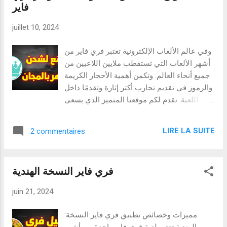
فاير
إصدار هذه الرموز من قبل Garena وهي متاحة
لفترات محدودة، مما يجعلها مرغوبة للغاية بين
juillet 10, 2024
اللاعبين. خصائص ومميزات أكواد فري فاير 1.
سهولة الاستخدام: رموز Free Fire سهلة
وفي عالم الألعاب الإلكترونية تعتبر فري فاير من
الاستخدام. كل ما عليك فعله هو الذهاب إلى
أشهر الألعاب التي تستقطب ملايين اللاعبين من
موقع استرداد الرمز، وإدخال الرمز الخاص بك،
جميع أنحاء العالم. وتكمن أهمية الأحجار الكريمة
والضغط على زر التأكيد. وفي غضون دقائق،
والرموز في تقديم تجارب أكثر إثارة وتقدمًا داخل
ستجد المكافآت في حسابك داخل اللعب أكواد
اللعبة. نقدم لكم موقعنا المتميز الذي يسعى
100جوهرة: 0323627444555559
لتقديم أفضل الخدمات للحصول على جواهر
1585448723668394 6074968157654869
وأكواد فري فاير بكل سهولة وأمان. :خصائص
9895138553922535 2230169815155702
LIRE LA SUITE
2 commentaires
الموقع : 1. سهولة الاستخدام يتميز موقعنا
8160370554356072 ملاحظة يتم تجديد الأكواد
الإلكتروني بتصميم واجهة مستخدم بديهية وسهلة
كل ساعة وكل كود صالح لشخص واحد...
الاستخدام، مما يمكّن اللاعبين من الوصول إلى
فري فاير النسخة الهندية
الأحجار الكريمة والرموز بسرعة ودون تعقيدات.
كل ما عليك فعله هو الدخول إلى الموقع وإتباع
juin 21, 2024
الخطوات البسيطة لتحصل على ما تحتاجه. 2.
الأمن والموثوقية نحن نولي أهمية كبيرة
:مميزات وخصائص تطبيق فري فاير النسخة
لخصوصية وأمن مستخدمينا. ولذلك فإننا نتأكد