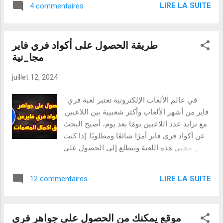
0310010141715412 نحن لا نقدم أكواد الجواهر
LIRE LA SUITE
4 commentaires
البث المباشر وكيف يمكنها تحسين تجربة الألعاب
فقط، بل نقدم تجربة شاملة تجمع بين الأمان
الخاصة بك. :مميزات تطبيقات البث المباشر 1.
والسهولة والتحديث المستمر، لنكون دائمًا في
بث مباشر بجودة عالية وتتميز تطبيقات البث
المقدمة ونحقق أفضل النتائج في فري فاير.
طريقة الحصول على أكواد فري فاير
المباشر بقدرتها على تقديم بث مباشر عالي
مجا_نية
الجودة، مما يضمن للمشاهدين تجربة مشاهدة
ممتعة وواضحة. يمكن للمستخدمين ضبط
juillet 12, 2024
إعدادات البث لتتناسب مع سرعة الإنترنت لديهم
لضمان التشغيل السلس. 2. التفاعل الفوري مع
في عالم الألعاب الإلكترونية تعتبر لعبة فري
الجمهور إحدى أكبر مزايا البث المباشر هي
فاير من أشهر الألعاب وأكثر شعبيية بين اللاعبين.
القدرة على التفاعل الفوري مع الجمهور. يمكن
مع تزايد عدد اللاعبين يومًا بعد يوم، أصبح البحث
للمشاهدين التعليق على البث وطرح الأسئلة،
عن أكواد فري فاير أمرًا شائعًا ومطلوبًا. إذا كنت
بينما يمكن للمذيعين الرد عليها في الوقت
من محبي هذه اللعبة وتتطلع إلى الحصول على
الفعلي. يعزز هذا التفاعل الشعور بالانتماء
رموز Free Fire لتحسين تجربتك، فإن موقعنا
للمجتمع والانتماء بين اللاعبين والمشاهدين. 3.
الإلكتروني هو الوجهة المثالية لك. ما هي رموز
إمكانية حفظ البث وإعادة مشاهدته توفر معظم
LIRE LA SUITE
12 commentaires
فري فاير؟ رموز Free Fire هي رموز تتكون من
التطبيقات ميزة حفظ البث المباشر، مما يسمح
أحرف وأرقام يمكن استخدامها للحصول على
للمستخدمين بإعاد...
مكافآت داخل اللعبة مثل الشخصيات والأسلحة
موقع يمكنك من الحصول على جواهر فري
والأحجار الكريمة وغيرها من العناصر القيمة. يتم