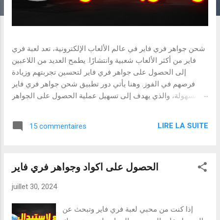
شحن جواهر فري فاير في عالم الألعاب الإلكترونية، تعد لعبة فري
فاير من أكثر الألعاب شعبية وانتشارًا. يطمح العديد من اللاعبين
إلى الحصول على جواهر فري فاير لتحسين تجربتهم وزيادة
فرصهم في الفوز. وهنا يأتي دور تطبيق شحن جواهر فري فاير
بسهولة، والذي يهدف إلى تسهيل عملية الحصول على الجواهر
بأمان وسرعة. :المميزات والفوائد 1.واجهة مستخدم بسيطة
وسهلة الاستخدام تم تصميم تطبيق شحن جواهر فري فاير بسهولة
LIRE LA SUITE
15 commentaires
مع واجهة مستخدم بديهية تمكن اللاعبين من التنقل بسهولة بين
الخيارات المتاحة. يمكن لأي مستخدم سواء كان مبتدئًا أو محترفًا
فهم كيفية استخدام التطبيق دون الحاجة إلى تعليمات معقدة. 2.
الحصول على اكواد وجواهر فري فاير
شحن سريع وآمن يضمن التطبيق عملية شحن الجواهر بسرعة
كبيرة وبشكل آمن تمامًا. يعمل على حماية بيانات المستخدمين
juillet 30, 2024
ويمنع أي محاولات اختراق أو سرقة المعلومات الشخصية. 3.
خيارات دفع متعددة يوفر التطبيق مجموعة واسعة من خيارات
إذا كنت من محبي لعبة فري فاير وتبحث عن
الدفع، بما في ذلك بطاقات الائتمان والبطاقات المدفوعة مسبقًا